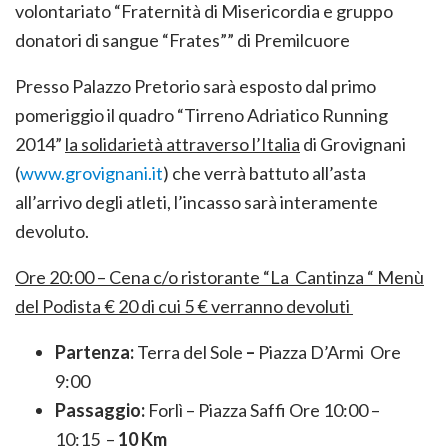
volontariato “Fraternità di Misericordia e gruppo
donatori di sangue “Frates”” di Premilcuore
Presso Palazzo Pretorio sarà esposto dal primo
pomeriggio il quadro “Tirreno Adriatico Running
2014”
la solidarietà attraverso l’Italia
di Grovignani
(
www.grovignani.it
) che verrà battuto all’asta
all’arrivo degli atleti, l’incasso sarà interamente
devoluto.
Ore 20:00 – Cena c/o ristorante “La Cantinza “ Menù
del Podista € 20 di cui 5 € verranno devoluti
Partenza:
Terra del Sole
–
Piazza D’Armi Ore
9:00
Passaggio:
Forlì – Piazza Saffi Ore 10:00 –
10:15 –
10 Km