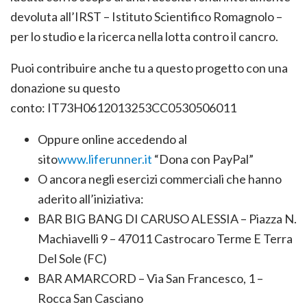
devoluta all’IRST – Istituto Scientifico Romagnolo –
per lo studio e la ricerca nella lotta contro il cancro.
Puoi contribuire anche tu a questo progetto con una
donazione su questo
conto: IT73H0612013253CC0530506011
Oppure online accedendo al
sito
www.liferunner.it
“Dona con PayPal”
O ancora negli esercizi commerciali che hanno
aderito all’iniziativa:
BAR BIG BANG DI CARUSO ALESSIA – Piazza N.
Machiavelli 9 – 47011 Castrocaro Terme E Terra
Del Sole (FC)
BAR AMARCORD – Via San Francesco, 1 –
Rocca San Casciano