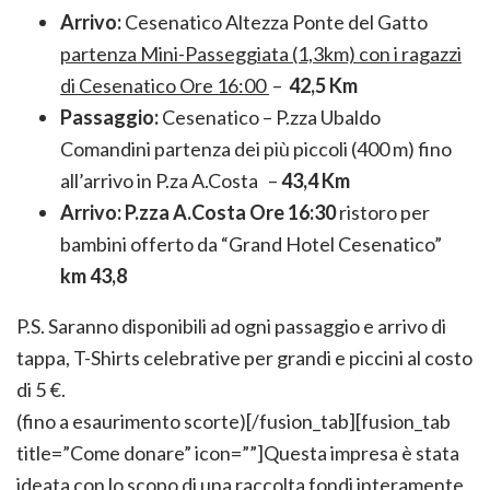
Arrivo:
Cesenatico Altezza Ponte del Gatto
partenza Mini-Passeggiata (1,3km) con i ragazzi
di Cesenatico Ore 16:00
–
42,5 Km
Passaggio:
Cesenatico – P.zza Ubaldo
Comandini partenza dei più piccoli (400 m) fino
all’arrivo in P.za A.Costa –
43,4 Km
Arrivo: P.zza A.Costa Ore 16:30
ristoro per
bambini offerto da “Grand Hotel Cesenatico”
km 43,8
P.S. Saranno disponibili ad ogni passaggio e arrivo di
tappa, T-Shirts celebrative per grandi e piccini al costo
di 5 €.
(fino a esaurimento scorte)
[/fusion_tab][fusion_tab
title=”Come donare” icon=””]Questa impresa è stata
ideata con lo scopo di una raccolta fondi interamente