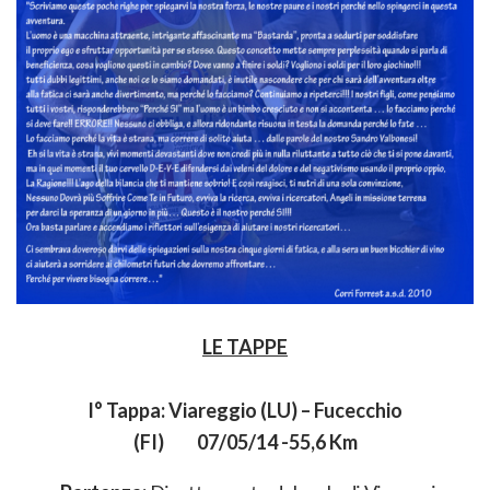
LE TAPPE
I° Tappa: Viareggio (LU) – Fucecchio
(FI) 07/05/14 -55,6 Km