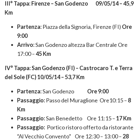
III° Tappa: Firenze – San Godenzo 09/05/14 – 45,9
Km
Partenza:
Piazza della Signoria, Firenze (FI)
Ore
9:00
Arrivo:
San Godenzo altezza Bar Centrale Ore
17:00 –
45 Km
IV° Tappa: San Godenzo (FI) – Castrocaro T. e Terra
del Sole (FC) 10/05/14 – 53,7 Km
Partenza:
San Godenzo
Ore 9:00
Passaggio:
Passo del Muraglione Ore10:15 –
8
Km
Passaggio:
San Benedetto Ore 11:15 –
17 Km
Passaggio:
Portico ristoro offerto da ristorante
“Al Vecchio Convento” Ore 12:30 – 13:00 –
28