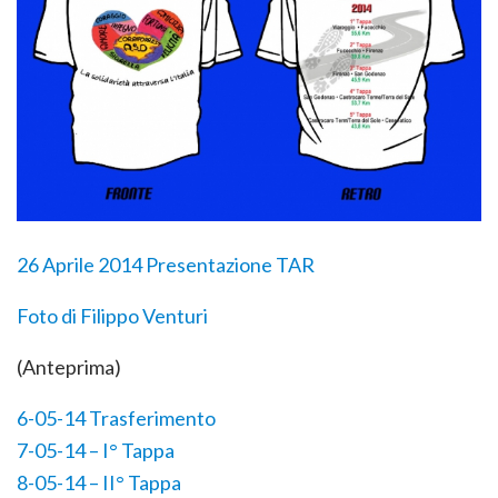
26 Aprile 2014 Presentazione TAR
Foto di Filippo Venturi
(Anteprima)
6-05-14 Trasferimento
7-05-14 – I° Tappa
8-05-14 – II° Tappa